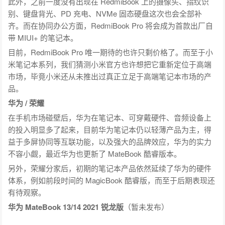
此外，之前一度没有出现在 RedmiBook 上的摄像头、指纹识
别、键盘背光、PD 充电、NVMe 固态硬盘这次也会全部补
齐。而在协同办公方面，RedmiBook Pro 将会成为首款出厂自
带 MIUI+ 的笔记本。
目前，RedmiBook Pro 唯一期待的也许只剩价格了。而至于小
米笔记本系列，我们猜测小米官方也许想把它重新定位于高端
市场，毕竟小米还从未推出过真正立足于高端笔记本市场的产
品。
华为 / 荣耀
在手机市场碰壁后，华为在笔记本、可穿戴硬件、音频设备上
的投入明显多了起来，目前华为笔记本仍以轻薄产品为主，得
益于多屏协同等互联功能，以及强大的品牌效应，华为的实力
不容小觑，最近华为也更新了 MateBook 酷睿版本。
另外，荣耀分家后，初期的笔记本产品依然延续了华为的硬件
体系，例如前段时间的 MagicBook 酷睿版，而至于后期表现还
有待观察。
华为 MateBook 13/14 2021 锐龙版
（暂未发布）