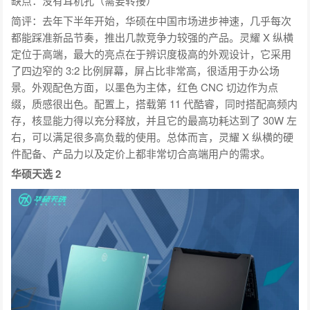
缺点：没有耳机孔（需要转接）
简评：去年下半年开始，华硕在中国市场进步神速，几乎每次
都能踩准新品节奏，推出几款竞争力较强的产品。灵耀 X 纵横
定位于高端，最大的亮点在于辨识度极高的外观设计，它采用
了四边窄的 3:2 比例屏幕，屏占比非常高，很适用于办公场
景。外观配色方面，以墨色为主体，红色 CNC 切边作为点
缀，质感很出色。配置上，搭载第 11 代酷睿，同时搭配高频内
存，核显能力得以充分释放，并且它的最高功耗达到了 30W 左
右，可以满足很多高负载的使用。总体而言，灵耀 X 纵横的硬
件配备、产品力以及定价上都非常切合高端用户的需求。
华硕天选 2