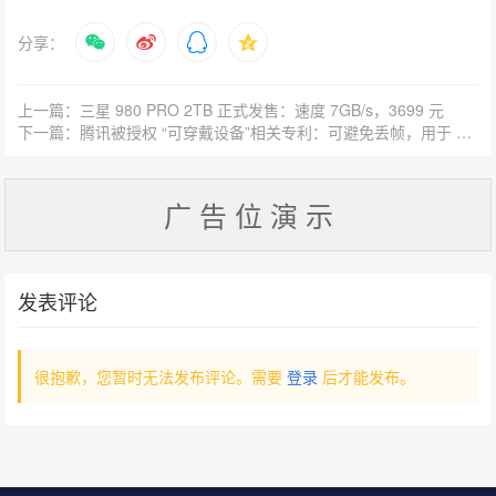
分享：
上一篇：三星 980 PRO 2TB 正式发售：速度 7GB/s，3699 元
下一篇：腾讯被授权 “可穿戴设备”相关专利：可避免丢帧，用于 AR/VR 设备
广 告 位 演 示
发表评论
很抱歉，您暂时无法发布评论。需要
登录
后才能发布。