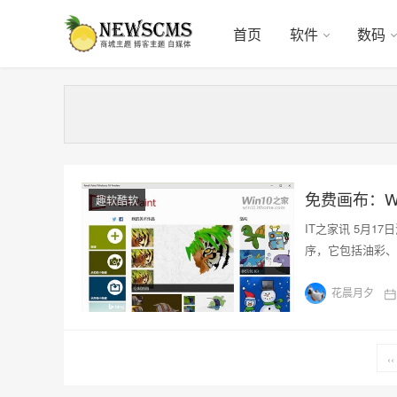
首页
软件
数码
免费画布：Win
趣软酷软
IT之家讯 5月17日
序，它包括油彩、
花晨月夕
‹‹