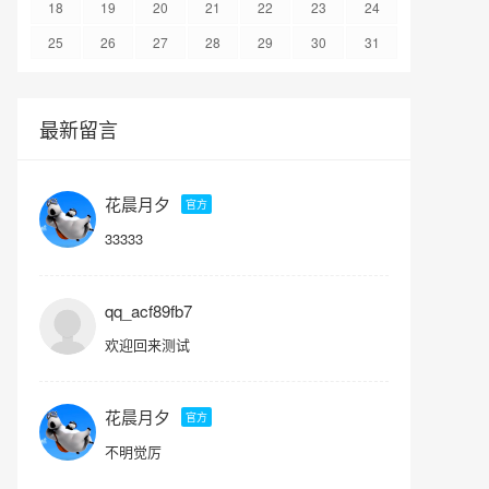
18
19
20
21
22
23
24
25
26
27
28
29
30
31
最新留言
花晨月夕
官方
33333
qq_acf89fb7
欢迎回来测试
花晨月夕
官方
不明觉厉