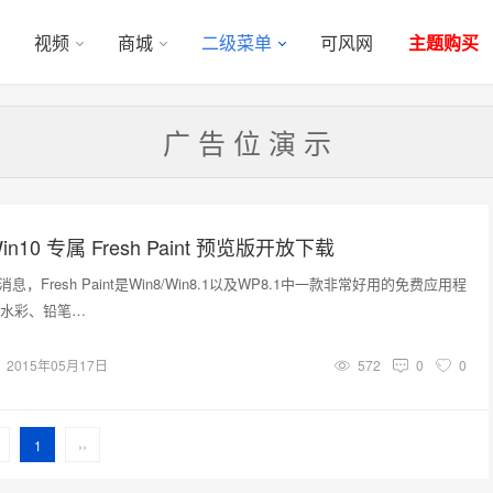
视频
商城
二级菜单
可风网
主题购买
广 告 位 演 示
10 专属 Fresh Paint 预览版开放下载
消息，Fresh Paint是Win8/Win8.1以及WP8.1中一款非常好用的免费应用程
水彩、铅笔…
2015年05月17日
572
0
0
1
››